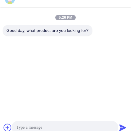
Szybki kontakt
5:26 PM
Tel.
Good day, what product are you looking for?
86--18062514745
Wiadomość elektroniczna
chen@luowave.com
Adres
Pokój 404, blok A, budynek Zhiyuan, park innowacji i
technologii Great Wall, Tangxun North Road, strefa
zaawansowanych technologii East Lake, Wuhan
Polityka prywatności
|
Sitemap
Chiny dobre. Jakość USRP SDR Sprzedawca. 2022-2026 Wuhan
Tabebuia Technology Co., Ltd. Wszystkie. Prawa zastrzeżone.
google-site-