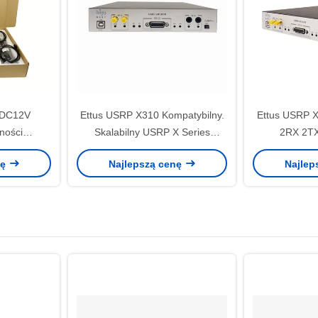
 DC12V
Ettus USRP X310 Kompatybilny.
Ettus USRP X
ności
Skalabilny USRP X Series
2RX 2TX
dio X310
Oprogramowanie zdefiniowane
Oprogramowan
nę
Najlepszą cenę
Najlep
lne
radio ETTUS X300 Systemy
USRP X310
Windows Linux
wysoki