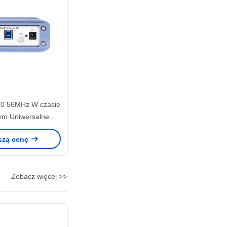
0 56MHz W czasie
tym Uniwersalne
ie radiowe Perifer
szą cenę
RP B210
Zobacz więcej >>