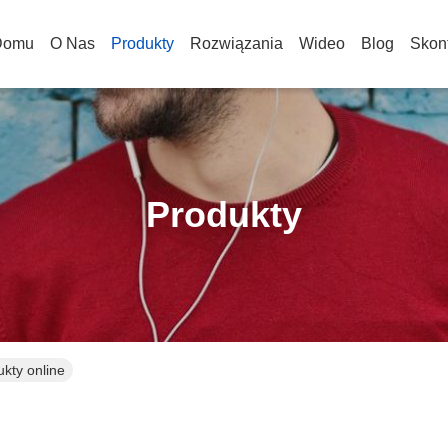
Domu
O Nas
Produkty
Rozwiązania
Wideo
Blog
Skont
Produkty
kty online