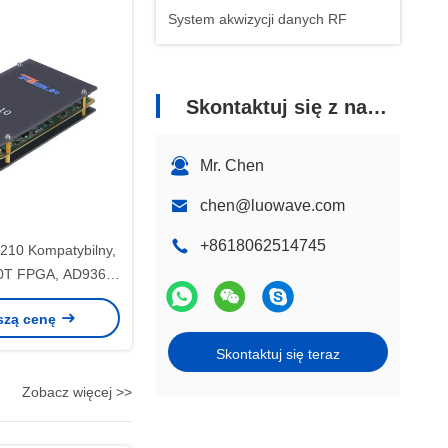
System akwizycji danych RF
Skontaktuj się z nami
Mr. Chen
chen@luowave.com
+8618062514745
210 Kompatybilny,
00T FPGA, AD9361
 GHz, 56 MHz BW
szą cenę
 kanały USRP
nie zdefiniowane
Skontaktuj się teraz
enie radiowe
Zobacz więcej >>