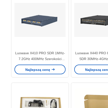
Luowave X410 PRO SDR 1MHz-
Luowave X440 PRO 8
7.2GHz 400MHz Szerokości
SDR 30MHz-4GHz
Pasma 4 Kanały
Szerokość pa
Najlepszą cenę
Najlepszą ce