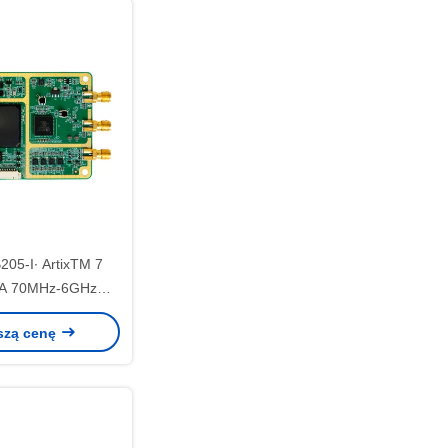
05-I∙ ArtixTM 7
A 70MHz-6GHz
totliwości 56MHz
szą cenę
pasma 1T1R USRP
SDR