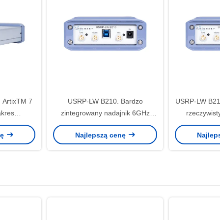
 ArtixTM 7
USRP-LW B210. Bardzo
USRP-LW B21
kres
zintegrowany nadajnik 6GHz
rzeczywis
MHz-6GHz,
USB SDR ETTUS USRP B210
oprogramowan
nę
Najlepszą cenę
Najlep
MHz, 2T2R,
US
R