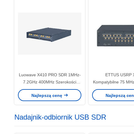
Luowave X410 PRO SDR 1MHz-
ETTUS USRP 
7.2GHz 400MHz Szerokości
Kompatybilne 75 MH
Pasma 4 Kanały
SDR 200MHz sze
Najlepszą cenę
Najlepszą ce
pasma/ch Faza spójn
USRP Oprogram
zdefiniowane urządze
Nadajnik-odbiornik USB SDR