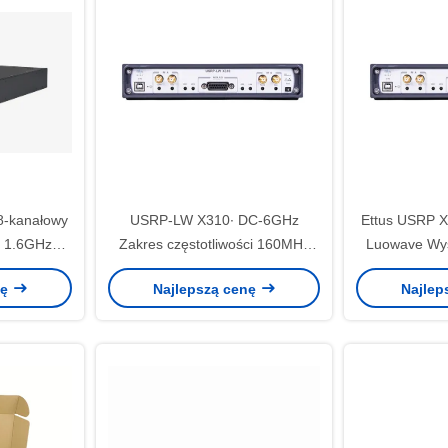
-kanałowy
USRP-LW X310∙ DC-6GHz
Ettus USRP X
 1.6GHz
Zakres częstotliwości 160MHz
Luowave Wys
sma
Szerokość pasma 2T2R Xilinx
SDR USRP X
nę
Najlepszą cenę
Najlep
Kintex-7 410T FPGA USRP SDR
X310, 2T2R,
M