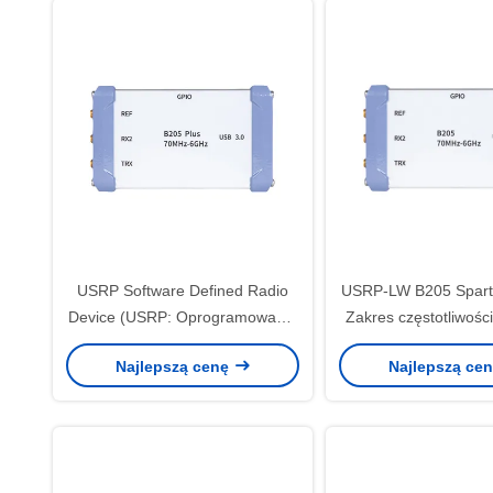
USRP Software Defined Radio
USRP-LW B205 Spar
Device (USRP: Oprogramowanie
Zakres częstotliwośc
zdefiniowane przez radio)
GHz, 56 MHz Szerok
Najlepszą cenę
Najlepszą ce
1T1R USRP 