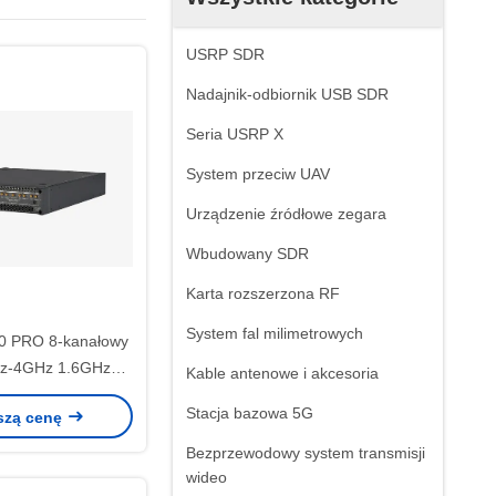
USRP SDR
Nadajnik-odbiornik USB SDR
Seria USRP X
System przeciw UAV
Urządzenie źródłowe zegara
Wbudowany SDR
Karta rozszerzona RF
System fal milimetrowych
0 PRO 8-kanałowy
z-4GHz 1.6GHz
Kable antenowe i akcesoria
ć pasma USRP
Stacja bazowa 5G
szą cenę
Bezprzewodowy system transmisji
wideo