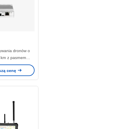
ywania dronów o
2 km z pasmem
ości 1,1-5,8 GHz
szą cenę