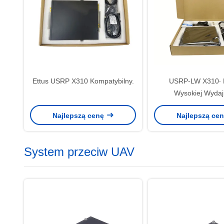
Ettus USRP X310 Kompatybilny.
USRP-LW X310∙
Wysokiej Wydaj
Oprogramowanie Ra
Najlepszą cenę
Najlepszą ce
USRP skalowa
System przeciw UAV