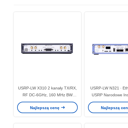
USRP-LW X310 2 kanały TX/RX,
USRP-LW N321 ∙ Eth
RF DC-6GHz, 160 MHz BW
USRP Narodowe Ins
każdy, 2 × SFP+, 1 × PCIE BUS,
SDR N321
Najlepszą cenę
Najlepszą ce
USRP Oprogramowanie
zdefiniowane urządzenie radiowe