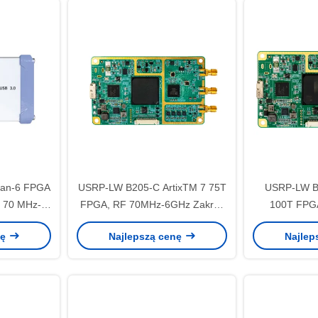
tan-6 FPGA
USRP-LW B205-C ArtixTM 7 75T
USRP-LW B2
i 70 MHz-6
FPGA, RF 70MHz-6GHz Zakres
100T FPG
ość pasma
częstotliwości 56MHz Szerokość
Zakres częs
nę
Najlepszą cenę
Najlep
SDR
pasma 1T1R USRP SDR
Szerokość 