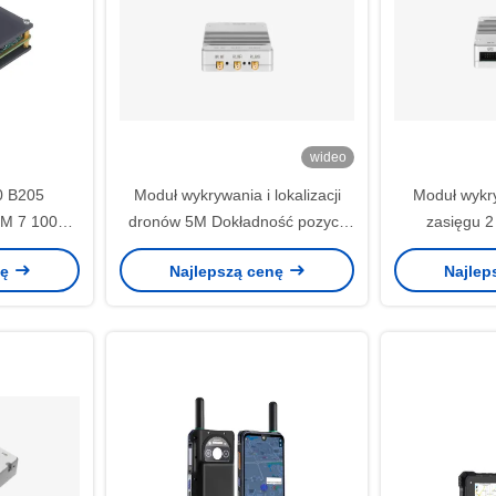
wideo
0 B205
Moduł wykrywania i lokalizacji
Moduł wykr
TM 7 100T
dronów 5M Dokładność pozycji
zasięgu 
70 MHz-6
2S Szybka pozycja 3KM Zakres
częstotliw
nę
Najlepszą cenę
Najlep
y, 1 kanał
wykrywania
ned Radio