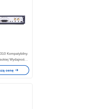
310 Kompatybilny.
okiej Wydajności
 Series USRP-LW
szą cenę
 RF DC-6GHz, 160
Hz BW