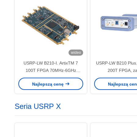
wideo
USRP-LW B210-I. ArtixTM 7
USRP-LW B210 Plus.
100T FPGA 70MHz-6GHz
200T FPGA, za
Zakres częstotliwości 56MHz
częstotliwości 70
Najlepszą cenę
Najlepszą ce
Szerokość pasma 2T2R USRP
szerokość pasma 56
SDR
USRP SD
Seria USRP X