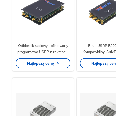
Odbiornik radiowy definiowany
Ettus USRP B20
programowo USRP z zakresem
Kompatybilny, Artix
częstotliwości 70 MHz-6 GHz,
FPGA, AD9361 RF 
Najlepszą cenę
Najlepszą ce
pasmem 56 MHz i 2 kanałami
GHz, 56 MHz BW Każd
nadawczo-odbiorczymi (2T2R)
USRP Software Defi
Module