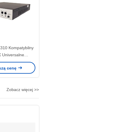
310 Kompatybilny
 Universalne
ie Radio Perifery
szą cenę
 SDR Interfejs
ej prędkości
Zobacz więcej >>