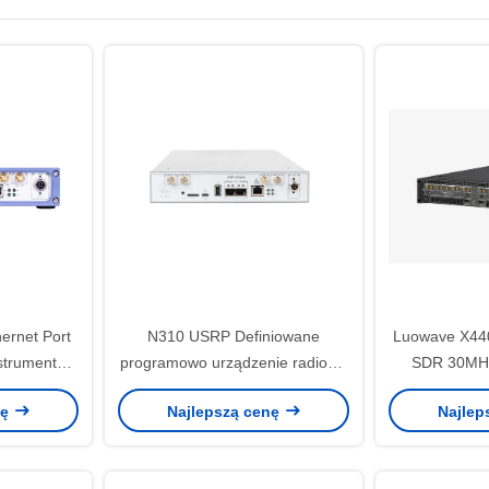
ernet Port
N310 USRP Definiowane
Luowave X44
trumenty
programowo urządzenie radiowe
SDR 30MH
10 MHz do 6 GHz
Szerokoś
nę
Najlepszą cenę
Najlep