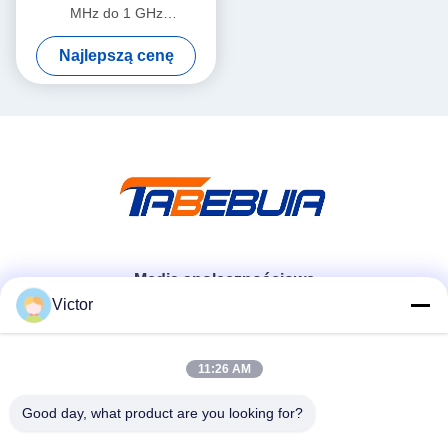
MHz do 1 GHz
szerokopasmowa 5-6dBi
Najlepszą cenę
Gain LP0410 Log Periodic
PCB Directional Antenna
Media społecznościowe
Victor
Szybki kontakt
11:26 AM
Tel.
Good day, what product are you looking for?
86--18062514745