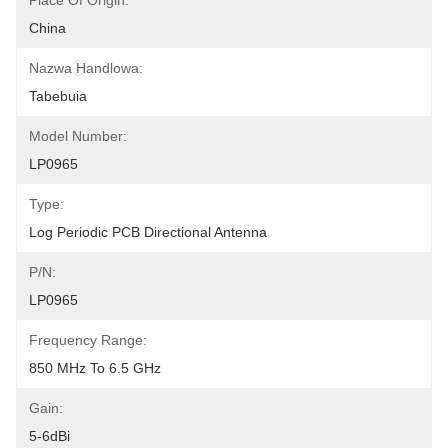
Place Of Origin:
China
Nazwa Handlowa:
Tabebuia
Model Number:
LP0965
Type:
Log Periodic PCB Directional Antenna
P/N:
LP0965
Frequency Range:
850 MHz To 6.5 GHz
Gain:
5-6dBi