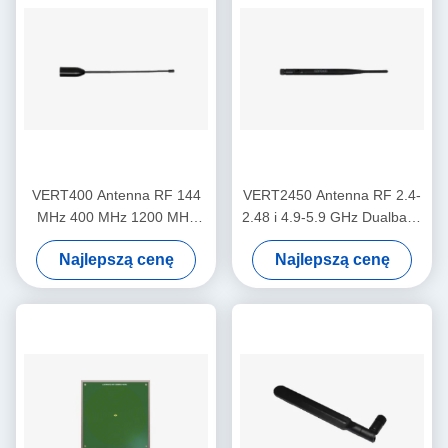
VERT400 Antenna RF 144
VERT2450 Antenna RF 2.4-
MHz 400 MHz 1200 MHz
2.48 i 4.9-5.9 GHz Dualband
Triband Vertical Omni-
3dBi Gain Vertical Omni-
Najlepszą cenę
Najlepszą cenę
directional Antenna
directional Antenna