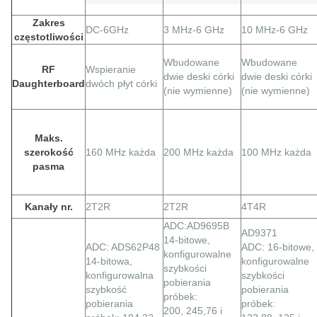
Zakres
DC-6GHz
3 MHz-6 GHz
10 MHz-6 GHz
częstotliwości
Wbudowane
Wbudowane
RF
Wspieranie
dwie deski córki
dwie deski córki
Daughterboard
dwóch płyt córki
(nie wymienne)
(nie wymienne)
Maks.
szerokość
160 MHz każda
200 MHz każda
100 MHz każda
pasma
Kanały nr.
2T2R
2T2R
4T4R
ADC:AD9695B
AD9371
14-bitowe,
ADC: ADS62P48
ADC: 16-bitowe,
konfigurowalne
14-bitowa,
konfigurowalne
szybkości
konfigurowalna
szybkości
pobierania
szybkość
pobierania
próbek:
pobierania
próbek:
200, 245,76 i