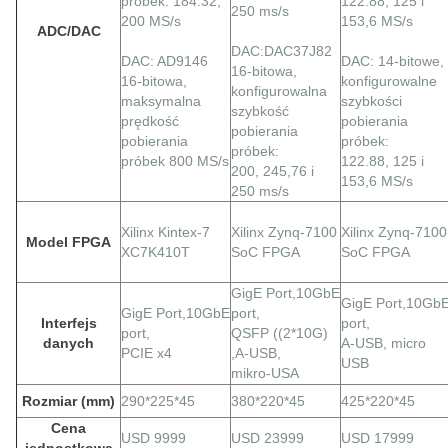
próbek: 184.32,
122.88, 125 i
250 ms/s
200 MS/s
153,6 MS/s
ADC/DAC
DAC:DAC37J82
DAC: AD9146
DAC: 14-bitowe,
16-bitowa,
16-bitowa,
konfigurowalne
konfigurowalna
maksymalna
szybkości
szybkość
prędkość
pobierania
pobierania
pobierania
próbek:
próbek:
próbek 800 MS/s
122.88, 125 i
200, 245,76 i
153,6 MS/s
250 ms/s
Xilinx Kintex-7
Xilinx Zynq-7100
Xilinx Zynq-7100
Model FPGA
XC7K410T
SoC FPGA
SoC FPGA
GigE
Port,
10GbE
GigE
Port,
10Gb
GigE
Port,
10GbE
port,
Interfejs
port,
port,
QSFP ((2*10G)
danych
A-USB, micro
PCIE x4
,A-USB,
USB
mikro-USA
Rozmiar (mm)
290*225*45
380*220*45
425*220*45
Cena
USD 9999
USD 23999
USD 17999