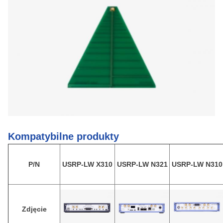
Kompatybilne produkty
P/N
USRP-LW X310
USRP-LW N321
USRP-LW N310
Zdjęcie