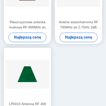
Płaszczyznowa antenka
Antena wszechstronna RF
śrubowa RF 800MHz do
700MHz do 2,7GHz 3dBi
6GHz 8dBi
gain
Najlepszą cenę
Najlepszą cenę
LP0410 Antenna RF 400