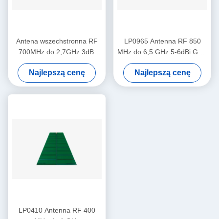
Antena wszechstronna RF
LP0965 Antenna RF 850
700MHz do 2,7GHz 3dBi
MHz do 6,5 GHz 5-6dBi Gain
gain
LP0965 Log Periodic PCB
Najlepszą cenę
Najlepszą cenę
Directional Antenna
LP0410 Antenna RF 400