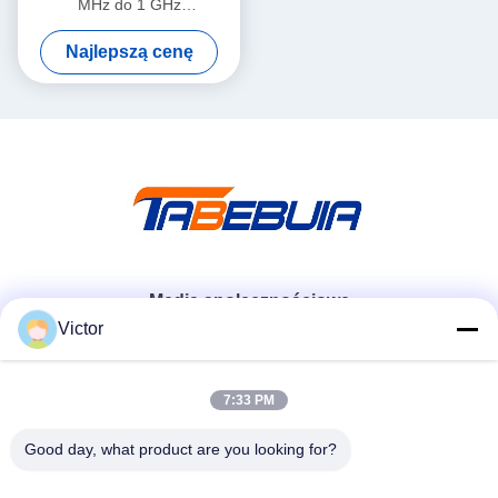
MHz do 1 GHz
szerokopasmowa 5-6dBi
Najlepszą cenę
Gain LP0410 Log Periodic
PCB Directional Antenna
Media społecznościowe
Victor
Szybki kontakt
7:33 PM
Tel.
Good day, what product are you looking for?
86--18062514745