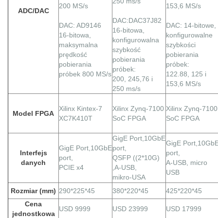
250 ms/s
200 MS/s
153,6 MS/s
ADC/DAC
DAC:DAC37J82
DAC: AD9146
DAC: 14-bitowe,
16-bitowa,
16-bitowa,
konfigurowalne
konfigurowalna
maksymalna
szybkości
szybkość
prędkość
pobierania
pobierania
pobierania
próbek:
próbek:
próbek 800 MS/s
122.88, 125 i
200, 245,76 i
153,6 MS/s
250 ms/s
Xilinx Kintex-7
Xilinx Zynq-7100
Xilinx Zynq-7100
Model FPGA
XC7K410T
SoC FPGA
SoC FPGA
GigE
Port,
10GbE
GigE
Port,
10Gb
GigE
Port,
10GbE
port,
Interfejs
port,
port,
QSFP ((2*10G)
danych
A-USB, micro
PCIE x4
,A-USB,
USB
mikro-USA
Rozmiar (mm)
290*225*45
380*220*45
425*220*45
Cena
USD 9999
USD 23999
USD 17999
jednostkowa