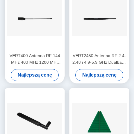
VERT400 Antenna RF 144
VERT2450 Antenna RF 2.4-
MHz 400 MHz 1200 MHz
2.48 i 4.9-5.9 GHz Dualband
Triband Vertical Omni-
3dBi Gain Vertical Omni-
Najlepszą cenę
Najlepszą cenę
directional Antenna
directional Antenna