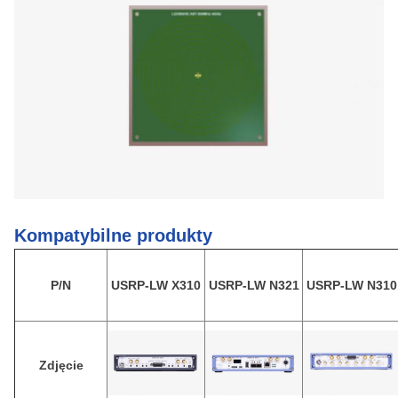
Kompatybilne produkty
P/N
USRP-LW X310
USRP-LW N321
USRP-LW N310
Zdjęcie