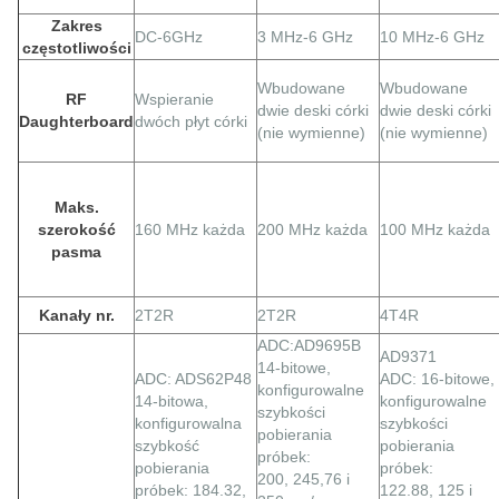
Zakres
DC-6GHz
3 MHz-6 GHz
10 MHz-6 GHz
częstotliwości
Wbudowane
Wbudowane
RF
Wspieranie
dwie deski córki
dwie deski córki
Daughterboard
dwóch płyt córki
(nie wymienne)
(nie wymienne)
Maks.
szerokość
160 MHz każda
200 MHz każda
100 MHz każda
pasma
Kanały nr.
2T2R
2T2R
4T4R
ADC:AD9695B
AD9371
14-bitowe,
ADC: ADS62P48
ADC: 16-bitowe,
konfigurowalne
14-bitowa,
konfigurowalne
szybkości
konfigurowalna
szybkości
pobierania
szybkość
pobierania
próbek:
pobierania
próbek:
200, 245,76 i
próbek: 184.32,
122.88, 125 i