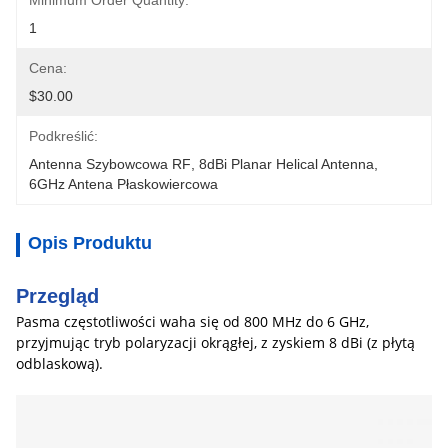
Minimum Order Quantity:
1
Cena:
$30.00
Podkreślić:
Antenna Szybowcowa RF
, 
8dBi Planar Helical Antenna
, 
6GHz Antena Płaskowiercowa
Opis Produktu
Przegląd
Pasma częstotliwości waha się od 800 MHz do 6 GHz,
przyjmując tryb polaryzacji okrągłej, z zyskiem 8 dBi (z płytą
odblaskową).