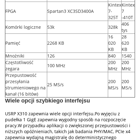
Kintex
Kintex
FPGA
Spartan3 XC3SD3400A
7-
7
325T
-410T
406
Komórki logiczne
53k
328k
tys
16
28
Pamięć
2268 KB
020
620
KB
KB
Mnożniki
126
840
1540
Częstotliwość
200
200
100 MHz
zegara
MHz
MHz
Przepustowość
przesyłania
200
200
25 MS/s
strumieniowego na
MS/s
MS/s
kanał (16 bitów)
Wiele opcji szybkiego interfejsu
USRP X310 zapewnia wiele opcji interfejsu.Po wyjęciu z
pudełka 1 GigE zapewnia wygodny sposób na rozpoczęcie
pracy.W przypadku aplikacji o zwiększonej przepustowości i
niższych opóźnieniach, takich jak badania PHY/MAC, PCIe x4
zapewnia wydajną magistralę do deterministycznego