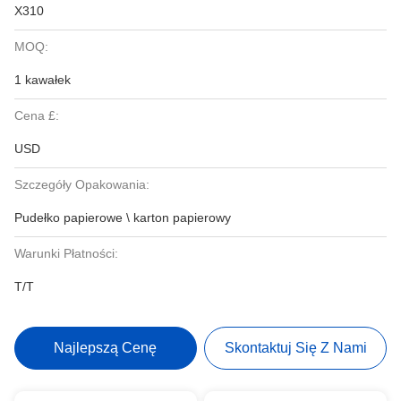
X310
MOQ:
1 kawałek
Cena £:
USD
Szczegóły Opakowania:
Pudełko papierowe \ karton papierowy
Warunki Płatności:
T/T
Najlepszą Cenę
Skontaktuj Się Z Nami