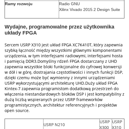
Ramy rozwoju
Radio GNU
Xilinx Vivado 2015.2 Design Suite
Wydajne, programowalne przez użytkownika
układy FPGA
Sercem USRP X310 jest układ FPGA XC7K410T, który zapewnia
szybką łączność między wszystkimi głównymi komponentami
urządzenia, w tym interfejsami radiowymi, interfejsami hosta
i pamięcią DDR3.Domyślny rdzeń FPGA dostarczany z UHD
zapewnia wszystkie bloki funkcjonalne do cyfrowej konwersji
w dół i w górę, dostrajania częstotliwości i innych funkcji DSP,
dzięki czemu może być wymienny z innymi urządzeniami
USRP wykorzystującymi architekturę UHD.Duży układ FPGA
Kintex-7 zapewnia programistom dodatkową przestrzeń do
włączenia niestandardowych bloków DSP i jest kompatybilny z
dużą liczbą wspieranych przez USRP frameworków
programistycznych, architektur referencyjnych i projektów
open source.
USRP
USRP
USRP N210
X300
X310