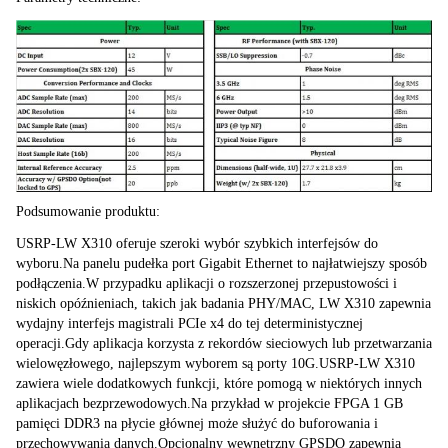
Podsumowanie produktu:
USRP-LW X310 oferuje szeroki wybór szybkich interfejsów do 
wyboru.Na panelu pudełka port Gigabit Ethernet to najłatwiejszy sposób 
podłączenia.W przypadku aplikacji o rozszerzonej przepustowości i 
niskich opóźnieniach, takich jak badania PHY/MAC, LW X310 zapewnia 
wydajny interfejs magistrali PCIe x4 do tej deterministycznej 
operacji.Gdy aplikacja korzysta z rekordów sieciowych lub przetwarzania 
wielowęzłowego, najlepszym wyborem są porty 10G.USRP-LW X310 
zawiera wiele dodatkowych funkcji, które pomogą w niektórych innych 
aplikacjach bezprzewodowych.Na przykład w projekcie FPGA 1 GB 
pamięci DDR3 na płycie głównej może służyć do buforowania i 
przechowywania danych.Opcjonalny wewnętrzny GPSDO zapewnia 