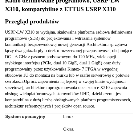
Radio definiowane programowo, USRP-LW 
X310, kompatybilne z ETTUS USRP X310
Przegląd produktów
USRP-LW X310 to wydajna, skalowalna platforma radiowa definiowana 
programowo (SDR) do projektowania i wdrażania systemów 
komunikacji bezprzewodowej nowej generacji.Architektura sprzętowa 
łączy dwa gniazda płyt-córek o rozszerzonej przepustowości, obejmujące 
DC – 6 GHz z pasmem podstawowym do 120 MHz, wiele opcji 
szybkiego interfejsu (PCIe, dual 10 GigE, dual 1 GigE) oraz duży 
programowalny przez użytkownika Kintex- 7 FPGA w wygodnej 
obudowie 1U do montażu na biurku lub w szafie serwerowej o połowie 
szerokości.Oprócz zapewnienia najlepszej w swojej klasie wydajności 
sprzętowej, architektura oprogramowania open source X310 zapewnia 
obsługę wieloplatformowych sterowników UHD, dzięki czemu jest 
kompatybilna z dużą liczbą obsługiwanych platform programistycznych, 
architektur referencyjnych i projektów open source.
System operacyjny
Linux
Okna