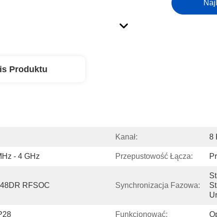
Naj
is Produktu
Kanał:
8
MHz - 4 GHz
Przepustowość Łącza:
P
St
 ZU48DR RFSOC
Synchronizacja Fazowa:
St
Ur
P28
Funkcjonować:
O