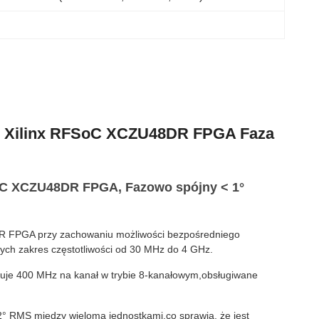
ał Xilinx RFSoC XCZU48DR FPGA Faza
SoC XCZU48DR FPGA, Fazowo spójny < 1°
DR FPGA przy zachowaniu możliwości bezpośredniego
ych zakres częstotliwości od 30 MHz do 4 GHz.
uje 400 MHz na kanał w trybie 8-kanałowym,obsługiwane
 2° RMS między wieloma jednostkami,co sprawia, że jest