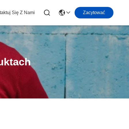
aktuj Się Z Nami
Zacytować
uktach