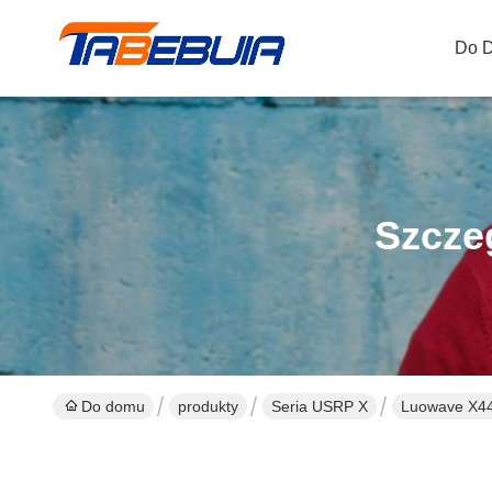
Do 
Szcze
Do domu
produkty
Seria USRP X
Luowave X4