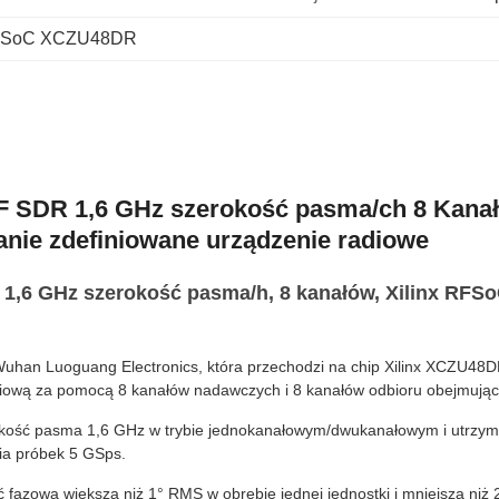
RFSoC XCZU48DR
F SDR 1,6 GHz szerokość pasma/ch 8 Kan
ie zdefiniowane urządzenie radiowe
 1,6 GHz szerokość pasma/h, 8 kanałów, Xilinx RF
han Luoguang Electronics, która przechodzi na chip Xilinx XCZU48
niową za pomocą 8 kanałów nadawczych i 8 kanałów odbioru obejmując
okość pasma 1,6 GHz w trybie jednokanałowym/dwukanałowym i utrzym
ia próbek 5 GSps.
ć fazową większą niż 1° RMS w obrębie jednej jednostki i mniejszą niż