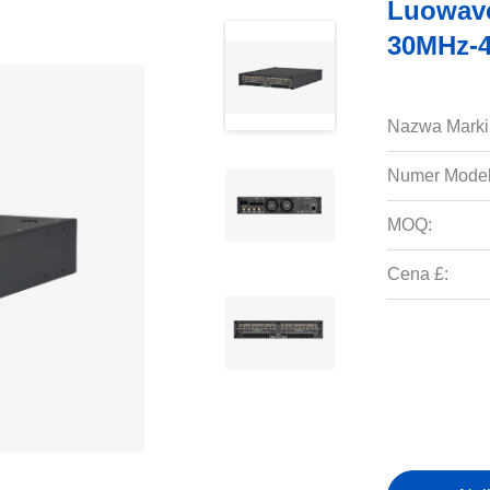
Luowav
30MHz-4
Nazwa Marki
Numer Model
MOQ:
Cena £: