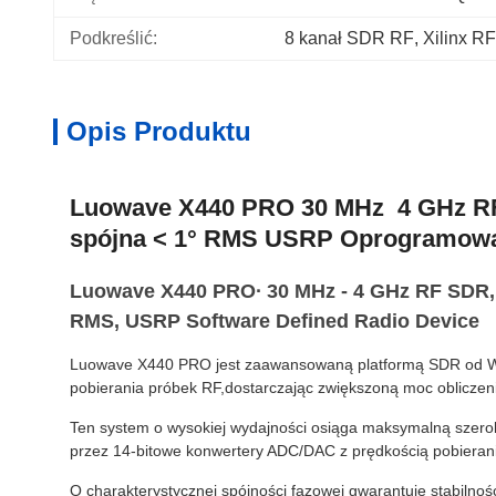
Podkreślić:
8 kanał SDR RF
, 
Xilinx 
Opis Produktu
Luowave X440 PRO 30 MHz ️ 4 GHz R
spójna < 1° RMS USRP Oprogramowan
Luowave X440 PRO∙ 30 MHz - 4 GHz RF SDR,
RMS, USRP Software Defined Radio Device
Luowave X440 PRO jest zaawansowaną platformą SDR od Wu
pobierania próbek RF,dostarczając zwiększoną moc oblicze
Ten system o wysokiej wydajności osiąga maksymalną szer
przez 14-bitowe konwertery ADC/DAC z prędkością pobieran
O charakterystycznej spójności fazowej gwarantuje stabilnoś