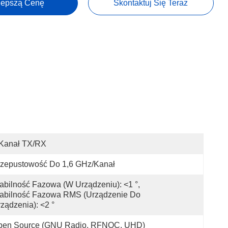
lepszą Cenę
Skontaktuj Się Teraz
 Kanał TX/RX
rzepustowość Do 1,6 GHz/kanał
abilność Fazowa (w Urządzeniu): <1 °, 
abilność Fazowa RMS (urządzenie Do 
ządzenia): <2 °
pen Source (GNU Radio, RFNOC, UHD)