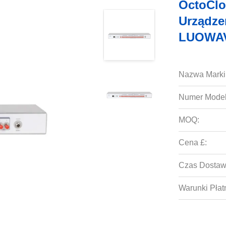
OctoClo
Urządze
LUOWA
Nazwa Marki
Numer Model
MOQ:
Cena £:
Czas Dostaw
Warunki Płat