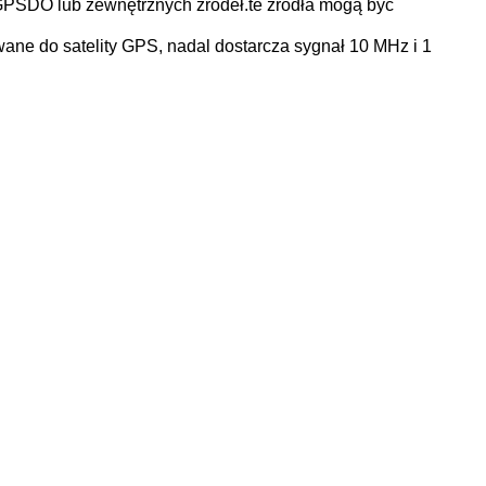
SDO lub zewnętrznych źródeł.te źródła mogą być
ne do satelity GPS, nadal dostarcza sygnał 10 MHz i 1