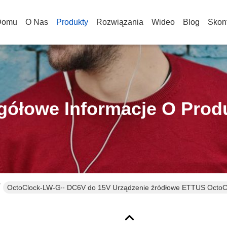
Domu
O Nas
Produkty
Rozwiązania
Wideo
Blog
Skont
gółowe Informacje O Prod
OctoClock-LW-G∙∙ DC6V do 15V Urządzenie źródłowe ETTUS Oct