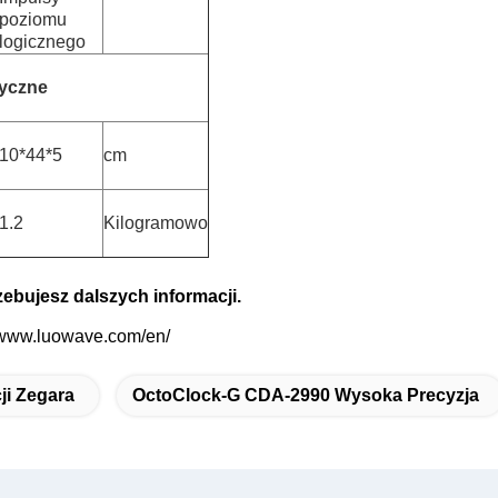
poziomu
logicznego
zyczne
10*44*5
cm
1.2
Kilogramowo
zebujesz dalszych informacji.
/www.luowave.com/en/
ji Zegara
OctoClock-G CDA-2990 Wysoka Precyzja