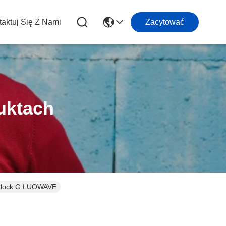
aktuj Się Z Nami
Zacytować
uktach
oClock G LUOWAVE