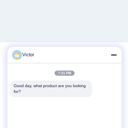
Victor
Szybki kontakt
7:31 PM
Tel.
Good day, what product are you looking 
86--18062514745
for?
Wiadomość elektroniczna
chen@luowave.com
Adres
Pokój 404, blok A, budynek Zhiyuan, park