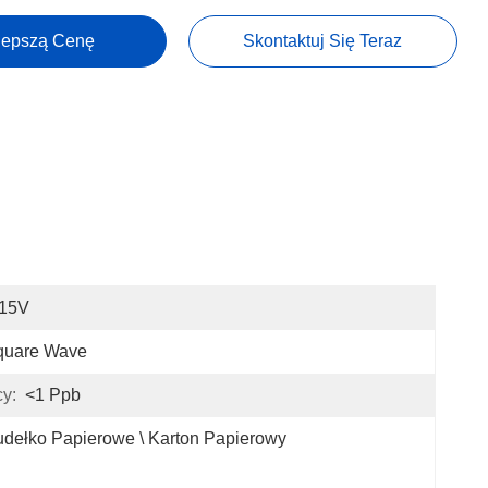
lepszą Cenę
Skontaktuj Się Teraz
-15V
quare Wave
y:
<1 Ppb
dełko Papierowe \ Karton Papierowy