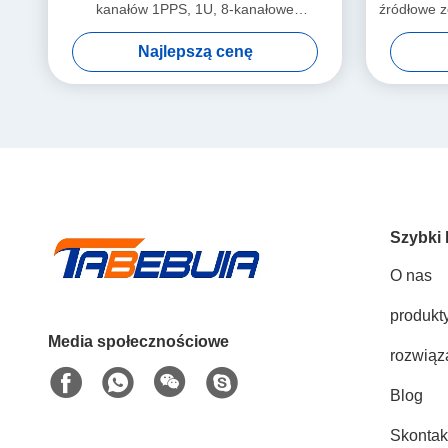
kanałów 1PPS, 1U, 8-kanałowe
źródłowe z
zintegrowane źródła zegara
ur
Najlepszą cenę
Szybki 
O nas
produkt
Media społecznościowe
rozwiąz
Blog
Skontakt