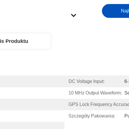
Naj
is Produktu
DC Voltage Input:
6
10 MHz Output Waveform:
S
GPS Lock Frequency Accurac
Szczegóły Pakowania:
Pu