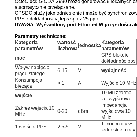
OctoClock-G CDA-2990 może generować 8 lokalnych os
automatycznie przełączane.
GPSDO służy jako odniesienie i może być synchronizow
PPS z dokładnością lepszą niż 25 ppb.
UWAGA: Wyświetlony port Ethernet
W przyszłości a
Parametry techniczne:
Kategoria
wartość
Kategoria
jednostka
parametrów
liczbowa
parametrów
GPS blokuje
moc
dokładność pps
Wpływ napięcia
6-15
V
wydajność
prądu stałego
Konsumpcja
< 1
A
Wyjście 10 MHz
bieżąca
10 MHz forma
wejście
fali wyjściowej
Impedancja
Zakres wejścia 10
0-20
dBm
wyjściowa 10
MHz
MHz
1 moc mocy w
1 wejście PPS
2.5-5
V
jednostce mocy