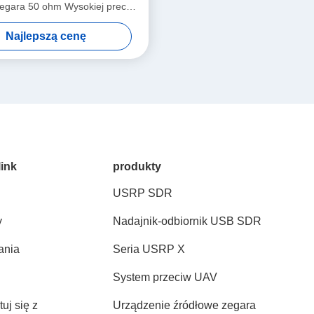
egara 50 ohm Wysokiej precyzji
ządzenie dystrybucyjne
Najlepszą cenę
link
produkty
USRP SDR
y
Nadajnik-odbiornik USB SDR
ania
Seria USRP X
System przeciw UAV
uj się z
Urządzenie źródłowe zegara