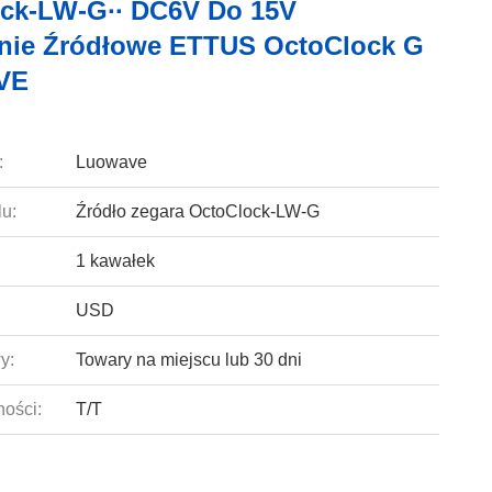
ck-LW-G∙∙ DC6V Do 15V
nie Źródłowe ETTUS OctoClock G
VE
:
Luowave
u:
Źródło zegara OctoClock-LW-G
1 kawałek
USD
y:
Towary na miejscu lub 30 dni
ności:
T/T