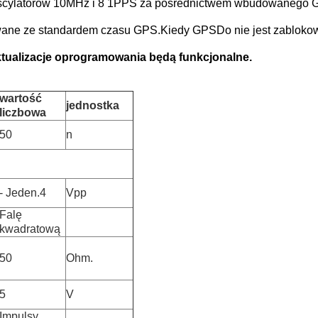
cylatorów 10MHz i 8 1PPS za pośrednictwem wbudowanego GP
ane ze standardem czasu GPS.Kiedy GPSDo nie jest zablokowa
ktualizacje oprogramowania będą funkcjonalne.
wartość
jednostka
liczbowa
50
n
- Jeden.4
Vpp
Falę
kwadratową
50
Ohm.
5
V
Impulsy