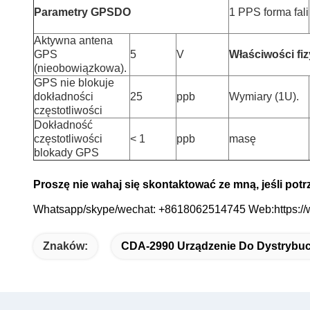
Parametry GPSDO
1 PPS forma fali
Aktywna antena
GPS
5
V
Właściwości fi
(nieobowiązkowa).
GPS nie blokuje
dokładności
25
ppb
Wymiary (1U).
częstotliwości
Dokładność
częstotliwości
< 1
ppb
masę
blokady GPS
Proszę nie wahaj się skontaktować ze mną, jeśli potr
Whatsapp/skype/wechat: +8618062514745 Web:https:/
Znaków:
CDA-2990 Urządzenie Do Dystrybuc