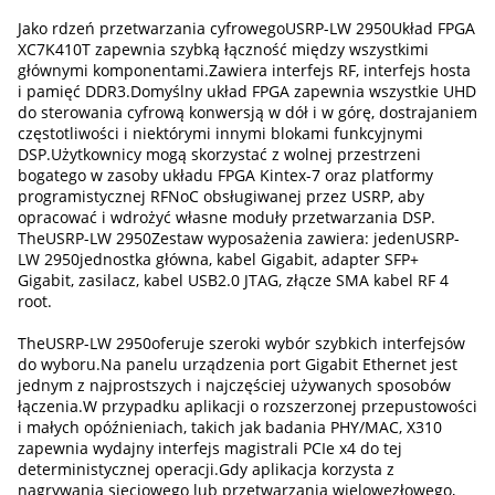
Jako rdzeń przetwarzania cyfrowego
USRP-LW 2950
Układ FPGA
XC7K410T zapewnia szybką łączność między wszystkimi
głównymi komponentami.Zawiera interfejs RF, interfejs hosta
i pamięć DDR3.Domyślny układ FPGA zapewnia wszystkie UHD
do sterowania cyfrową konwersją w dół i w górę, dostrajaniem
częstotliwości i niektórymi innymi blokami funkcyjnymi
DSP.Użytkownicy mogą skorzystać z wolnej przestrzeni
bogatego w zasoby układu FPGA Kintex-7 oraz platformy
programistycznej RFNoC obsługiwanej przez USRP, aby
opracować i wdrożyć własne moduły przetwarzania DSP.
The
USRP-LW 2950
Zestaw wyposażenia zawiera: jeden
USRP-
LW 2950
jednostka główna, kabel Gigabit, adapter SFP+
Gigabit, zasilacz, kabel USB2.0 JTAG, złącze SMA kabel RF 4
root.
The
USRP-LW 2950
oferuje szeroki wybór szybkich interfejsów
do wyboru.Na panelu urządzenia port Gigabit Ethernet jest
jednym z najprostszych i najczęściej używanych sposobów
łączenia.W przypadku aplikacji o rozszerzonej przepustowości
i małych opóźnieniach, takich jak badania PHY/MAC, X310
zapewnia wydajny interfejs magistrali PCIe x4 do tej
deterministycznej operacji.Gdy aplikacja korzysta z
nagrywania sieciowego lub przetwarzania wielowęzłowego,