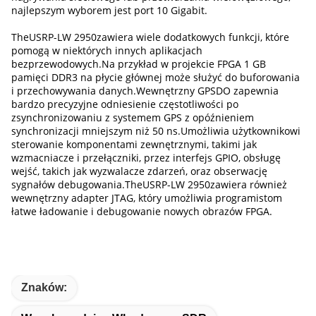
najlepszym wyborem jest port 10 Gigabit.
The
USRP-LW 2950
zawiera wiele dodatkowych funkcji, które
pomogą w niektórych innych aplikacjach
bezprzewodowych.Na przykład w projekcie FPGA 1 GB
pamięci DDR3 na płycie głównej może służyć do buforowania
i przechowywania danych.Wewnętrzny GPSDO zapewnia
bardzo precyzyjne odniesienie częstotliwości po
zsynchronizowaniu z systemem GPS z opóźnieniem
synchronizacji mniejszym niż 50 ns.Umożliwia użytkownikowi
sterowanie komponentami zewnętrznymi, takimi jak
wzmacniacze i przełączniki, przez interfejs GPIO, obsługę
wejść, takich jak wyzwalacze zdarzeń, oraz obserwację
sygnałów debugowania.The
USRP-LW 2950
zawiera również
wewnętrzny adapter JTAG, który umożliwia programistom
łatwe ładowanie i debugowanie nowych obrazów FPGA.
Znaków: