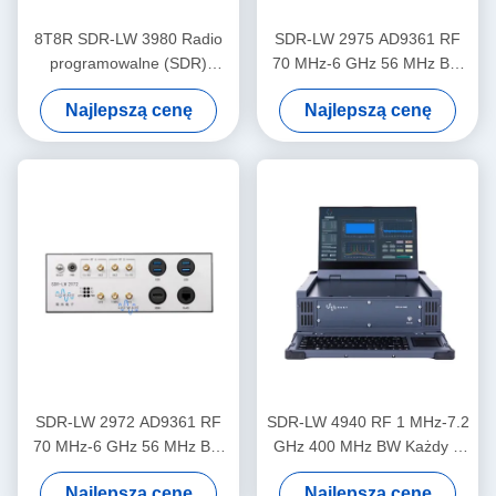
8T8R SDR-LW 3980 Radio
SDR-LW 2975 AD9361 RF
programowalne (SDR)
70 MHz-6 GHz 56 MHz BW
75MHz-6GHz 450MHz TX
Każdy 2 kanały 4 × PCIE
Najlepszą cenę
Najlepszą cenę
BW
BUS 2 × USB 3.0 i7 Procesor
USRP Zintegrowane
oprogramowanie Definicja
urządzenia radiowego
SDR-LW 2972 AD9361 RF
SDR-LW 4940 RF 1 MHz-7.2
70 MHz-6 GHz 56 MHz BW
GHz 400 MHz BW Każdy 4
Każdy 2 kanały USB 3.0
kanały 1 × QSFP+ USB 3.0
Najlepszą cenę
Najlepszą cenę
USRP Zintegrowane
Zintegrowany z i9 Display &