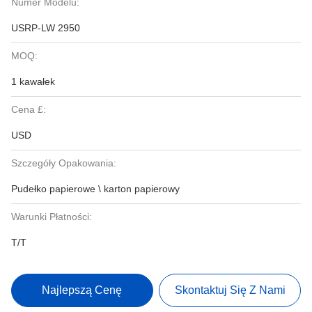
Numer Modelu:
USRP-LW 2950
MOQ:
1 kawałek
Cena £:
USD
Szczegóły Opakowania:
Pudełko papierowe \ karton papierowy
Warunki Płatności:
T/T
Najlepszą Cenę
Skontaktuj Się Z Nami