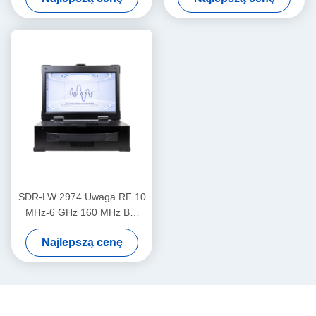
oprogramowanie Definicja
Keyboard Inside USRP
urządzenia radiowego
Integrated Software Defined
Radio Device
SDR-LW 2974 Uwaga RF 10
MHz-6 GHz 160 MHz BW
Każdy 2 kanały 4 × USB 3.0,
Najlepszą cenę
2 × SFP+ 4 × PCIE BUS i7
Procesor USRP
Zintegrowane
oprogramowanie
definiowane urządzenie