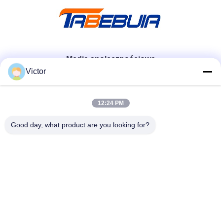
radiowe
Media społecznościowe
Victor
Szybki kontakt
12:24 PM
Tel.
Good day, what product are you looking for?
86--18062514745
Wiadomość elektroniczna
chen@luowave.com
Adres
Pokój 404, blok A, budynek Zhiyuan, park innowacji i
technologii Great Wall, Tangxun North Road, strefa
zaawansowanych technologii East Lake, Wuhan