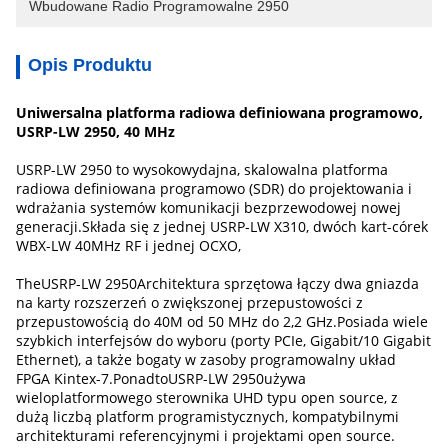
Wbudowane Radio Programowalne 2950
Opis Produktu
Uniwersalna platforma radiowa definiowana programowo,
USRP-LW 2950, ​​40 MHz
USRP-LW 2950 to wysokowydajna, skalowalna platforma
radiowa definiowana programowo (SDR) do projektowania i
wdrażania systemów komunikacji bezprzewodowej nowej
generacji.Składa się z jednej USRP-LW X310, dwóch kart-córek
WBX-LW 40MHz RF i jednej OCXO,
The
USRP-LW 2950
Architektura sprzętowa łączy dwa gniazda
na karty rozszerzeń o zwiększonej przepustowości z
przepustowością do 40M od 50 MHz do 2,2 GHz.Posiada wiele
szybkich interfejsów do wyboru (porty PCIe, Gigabit/10 Gigabit
Ethernet), a także bogaty w zasoby programowalny układ
FPGA Kintex-7.Ponadto
USRP-LW 2950
używa
wieloplatformowego sterownika UHD typu open source, z
dużą liczbą platform programistycznych, kompatybilnymi
architekturami referencyjnymi i projektami open source.