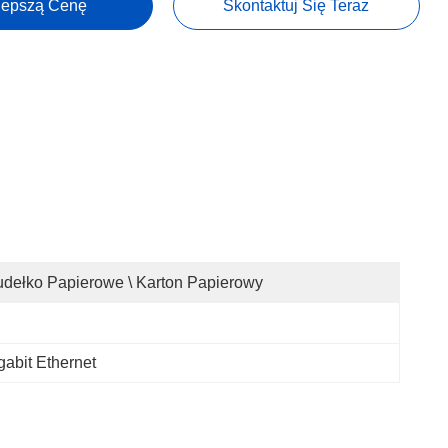
lepszą Cenę
Skontaktuj Się Teraz
dełko Papierowe \ Karton Papierowy
abit Ethernet