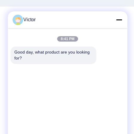
Victor
Szybki kontakt
8:41 PM
Tel.
Good day, what product are you looking 
86--18062514745
for?
Wiadomość elektroniczna
chen@luowave.com
Adres
Pokój 404, blok A, budynek Zhiyuan, park
innowacji i technologii Great Wall, Tangxun
North Road, strefa zaawansowanych
technologii East Lake, Wuhan