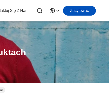
aktuj Się Z Nami
Zacytować
uktach
eń