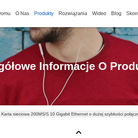
Domu
O Nas
Produkty
Rozwiązania
Wideo
Blog
Skont
gółowe Informacje O Prod
Karta sieciowa 200MS/S 10 Gigabit Ethernet o dużej szybkości połącz