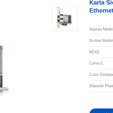
Karta S
Etherne
Nazwa Marki
Numer Model
MOQ:
Cena £:
Czas Dostaw
Warunki Płat