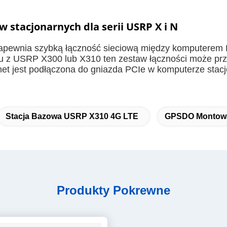
 stacjonarnych dla serii USRP X i N
y zapewnia szybką łączność sieciową między komputere
 z USRP X300 lub X310 ten zestaw łączności może prz
rnet jest podłączona do gniazda PCIe w komputerze sta
Stacja Bazowa USRP X310 4G LTE
GPSDO Montowan
Produkty Pokrewne